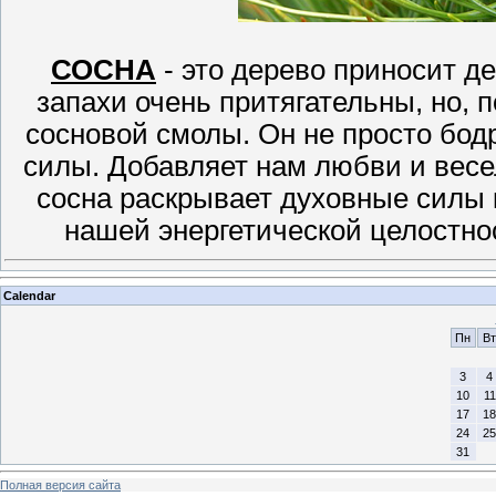
СОСНА
- это дерево приносит д
запахи очень притягательны, но, 
сосновой смолы. Он не просто бодр
силы. Добавляет нам любви и весел
сосна раскрывает духовные силы 
нашей энергетической целостно
Calendar
Пн
Вт
3
4
10
11
17
18
24
25
31
Полная версия сайта